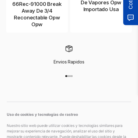
Cotizar
De Vapores Opw
66Rec-91000 Break
Importado Usa
Away De 3/4
Reconectable Opw
Opw
Envios Rapidos
Ir al artículo 1
Ir al artículo 2
Ir al artículo 3
Ir al artículo 4
Uso de cookies y tecnologías de rastreo
Nuestro sitio web puede utilizar cookies y tecnologías similares para
mejorar su experiencia de navegación, analizar el uso del sitio y
mostrarle contenido relevante. Puede deshabilitar las cookies desde la