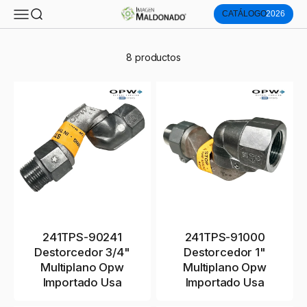
Imagen Maldonado®
Menú
Buscar
CATÁLOGO
2026
Ir al contenido
8 productos
241TPS-90241
241TPS-91000
Destorcedor 3/4"
Destorcedor 1"
Multiplano Opw
Multiplano Opw
Importado Usa
Importado Usa