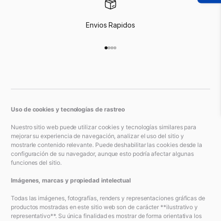
Envios Rapidos
Ir al artículo 1
Ir al artículo 2
Ir al artículo 3
Ir al artículo 4
Uso de cookies y tecnologías de rastreo
Nuestro sitio web puede utilizar cookies y tecnologías similares para
mejorar su experiencia de navegación, analizar el uso del sitio y
mostrarle contenido relevante. Puede deshabilitar las cookies desde la
configuración de su navegador, aunque esto podría afectar algunas
funciones del sitio.
Imágenes, marcas y propiedad intelectual
Todas las imágenes, fotografías, renders y representaciones gráficas de
productos mostradas en este sitio web son de carácter **ilustrativo y
representativo**. Su única finalidad es mostrar de forma orientativa los