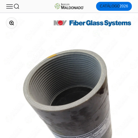
Imagen Maldonado®
Menú
Buscar
CATÁLOGO
2026
Ir al contenido
Zoom