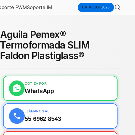
oporte PWM
Soporte IM
Buscar
CATÁLOGO
2026
Aguila Pemex®
Termoformada SLIM
Faldon Plastiglass®
COTIZA POR
WhatsApp
LLÁMANOS AL
55 6962 8543