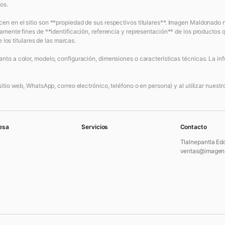
os.
en en el sitio son **propiedad de sus respectivos titulares**. Imagen Maldonado
amente fines de **identificación, referencia y representación** de los productos q
 los titulares de las marcas.
to a color, modelo, configuración, dimensiones o características técnicas. La inf
tio web, WhatsApp, correo electrónico, teléfono o en persona) y al utilizar nuestro 
esa
Servicios
Contacto
Tlalnepantla Ed
ventas@imagen