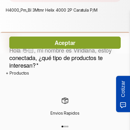
H4000_Pm_Bl 3Mtmr Helix 4000 2P Caratula P/M
Cotizar
Envios Rapidos
Ir al artículo 1
Ir al artículo 2
Ir al artículo 3
Ir al artículo 4