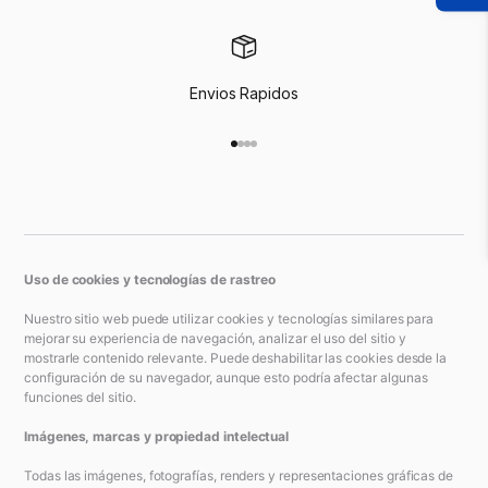
Envios Rapidos
Ir al artículo 1
Ir al artículo 2
Ir al artículo 3
Ir al artículo 4
Uso de cookies y tecnologías de rastreo
Nuestro sitio web puede utilizar cookies y tecnologías similares para
mejorar su experiencia de navegación, analizar el uso del sitio y
mostrarle contenido relevante. Puede deshabilitar las cookies desde la
configuración de su navegador, aunque esto podría afectar algunas
funciones del sitio.
Imágenes, marcas y propiedad intelectual
Todas las imágenes, fotografías, renders y representaciones gráficas de