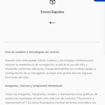
Envios Rapidos
Ir al artículo 1
Ir al artículo 2
Ir al artículo 3
Ir al artículo 4
Uso de cookies y tecnologías de rastreo
Nuestro sitio web puede utilizar cookies y tecnologías similares para
mejorar su experiencia de navegación, analizar el uso del sitio y
mostrarle contenido relevante. Puede deshabilitar las cookies desde la
configuración de su navegador, aunque esto podría afectar algunas
funciones del sitio.
Imágenes, marcas y propiedad intelectual
Todas las imágenes, fotografías, renders y representaciones gráficas de
productos mostradas en este sitio web son de carácter **ilustrativo y
representativo**. Su única finalidad es mostrar de forma orientativa los