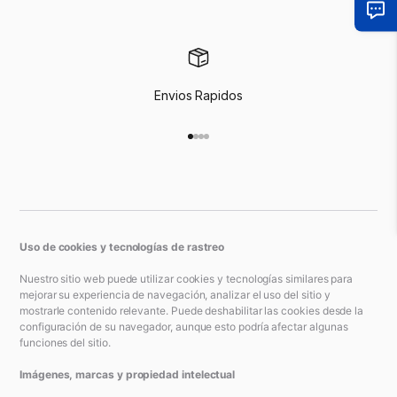
Envios Rapidos
Ir al artículo 1
Ir al artículo 2
Ir al artículo 3
Ir al artículo 4
Uso de cookies y tecnologías de rastreo
Nuestro sitio web puede utilizar cookies y tecnologías similares para
mejorar su experiencia de navegación, analizar el uso del sitio y
mostrarle contenido relevante. Puede deshabilitar las cookies desde la
configuración de su navegador, aunque esto podría afectar algunas
funciones del sitio.
Imágenes, marcas y propiedad intelectual