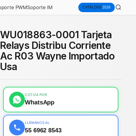
oporte PWM
Soporte IM
Buscar
CATÁLOGO
2026
WU018863-0001 Tarjeta
Relays Distribu Corriente
Ac R03 Wayne Importado
Usa
COTIZA POR
WhatsApp
LLÁMANOS AL
55 6962 8543