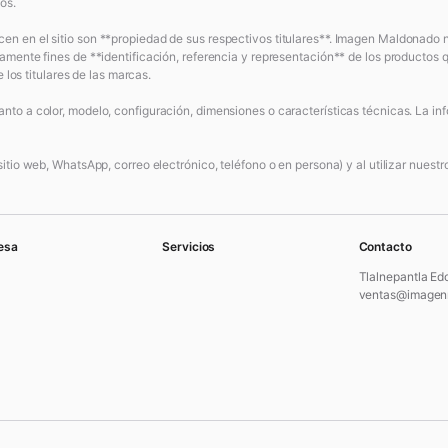
os.
en en el sitio son **propiedad de sus respectivos titulares**. Imagen Maldonado
amente fines de **identificación, referencia y representación** de los productos q
 los titulares de las marcas.
to a color, modelo, configuración, dimensiones o características técnicas. La inf
tio web, WhatsApp, correo electrónico, teléfono o en persona) y al utilizar nuestro 
esa
Servicios
Contacto
Tlalnepantla Ed
ventas@imagen